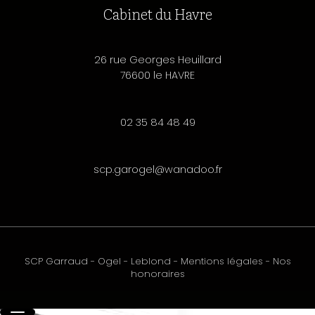
Cabinet du Havre
26 rue Georges Heuillard
76600 le HAVRE
02 35 84 48 49
scp.garogel@wanadoo.fr
SCP Garraud - Ogel - Leblond
-
Mentions légales
-
Nos
honoraires