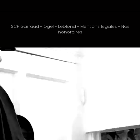
SCP Garraud - Ogel - Leblond
-
Mentions légales
-
Nos
honoraires