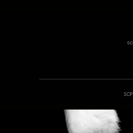
sc
SCP