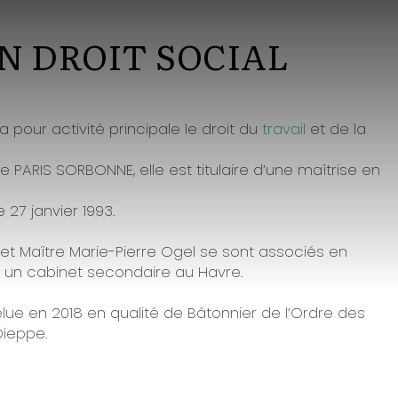
N DROIT SOCIAL
a pour activité principale le droit du
travail
et de la
 PARIS SORBONNE, elle est titulaire d’une maîtrise en
 27 janvier 1993.
et Maître Marie-Pierre Ogel se sont associés en
rt un cabinet secondaire au Havre.
élue en 2018 en qualité de Bâtonnier de l’Ordre des
Dieppe.