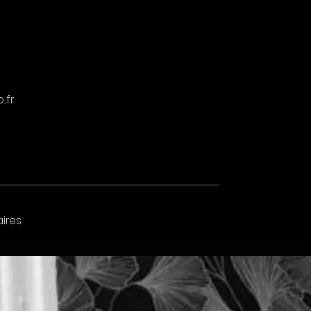
.fr
ires