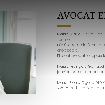
AVOCAT E
Maître Marie-Pierre Ogel 
famille.
Diplômée de la faculté de
droit social.
Elle est avocate depuis le
Maître François Garraud 
janvier 1999 et ont ouve
Marie-Pierre Ogel a été 
Avocats du Barreau de 